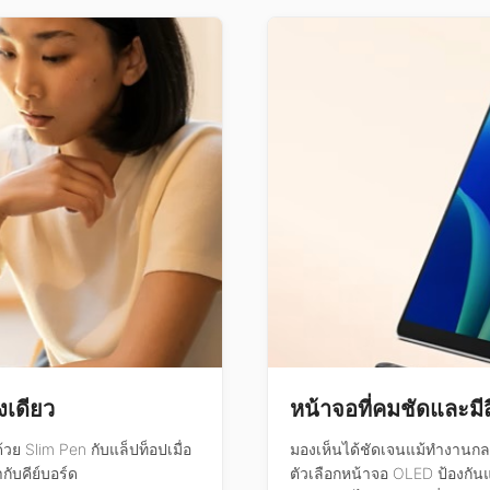
งเดียว
หน้าจอที่คมชัดและมีส
ย Slim Pen กับแล็ปท็อปเมื่อ
มองเห็นได้ชัดเจนแม้ทำงานกลา
กับคีย์บอร์ด
ตัวเลือกหน้าจอ OLED ป้องกันแส