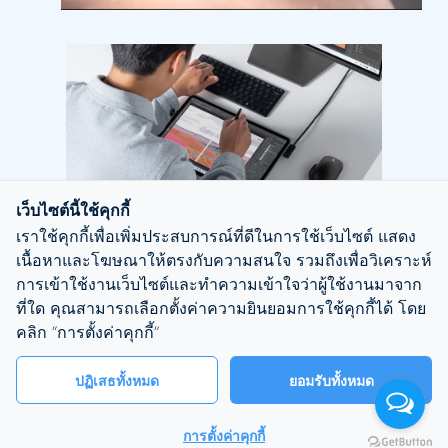
เว็บไซต์นี้ใช้คุกกี้
เราใช้คุกกี้เพื่อเพิ่มประสบการณ์ที่ดีในการใช้เว็บไซต์ แสดง
เนื้อหาและโฆษณาให้ตรงกับความสนใจ รวมถึงเพื่อวิเคราะห์
การเข้าใช้งานเว็บไซต์และทำความเข้าใจว่าผู้ใช้งานมาจาก
ที่ใด คุณสามารถเลือกตั้งค่าความยินยอมการใช้คุกกี้ได้ โดย
คลิก “การตั้งค่าคุกกี้”
ปฏิเสธทั้งหมด
ยอมรับทั้งหมด
Copyright ©2023 SurfaceThai Alliance Group all rights
การตั้งค่าคุกกี้
reserved.