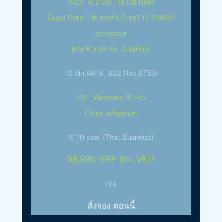
SSD : 512 GB , 16 GB RAM
Quad Core 11th Intel® Core™ i5-1145G7
processor
Intel® Iris® Xe Graphics
13.5in,WiFi6, 802.11ax,BT5.0
OS : Windows 10 Pro
Color: aPlatinum
1/1/0 year (Thai, Business)
58,990.-ERP (Inc.VAT)
n/a
สั่งจอง ตอนนี้