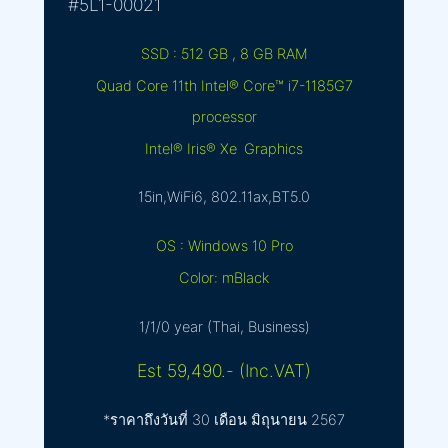
#5L1-00021
SSD : 512 GB , 8 GB RAM
Quad Core 11th Intel® Core™ i7-1185G7
processor
Intel® Iris® Xe Graphics
15in,WiFi6, 802.11ax,BT5.0
OS : Windows 10 Pro
Color: mBlack
1/1/0 year (Thai, Business)
Est 59,490.- (Inc.VAT)
*ราคาถึงวันที่ 30 เดือน มิถุนายน 2567