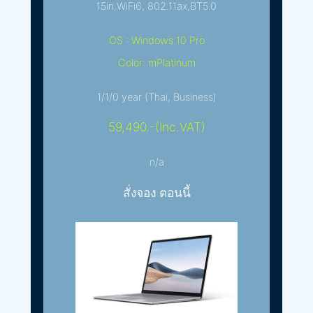
15in,WiFi6, 802.11ax,BT5.0
OS : Windows 10 Pro
Color: mPlatinum
1/1/0 year (Thai, Business)
59,490.-(Inc.VAT)
n/a
สั่งจอง ตอนนี้