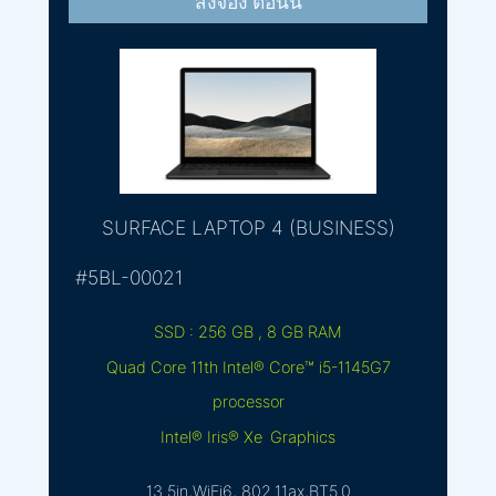
สั่งจอง ตอนนี้
SURFACE LAPTOP 4 (BUSINESS)
#5BL-00021
SSD : 256 GB , 8 GB RAM
Quad Core 11th Intel® Core™ i5-1145G7
processor
Intel® Iris® Xe Graphics
13.5in,WiFi6, 802.11ax,BT5.0