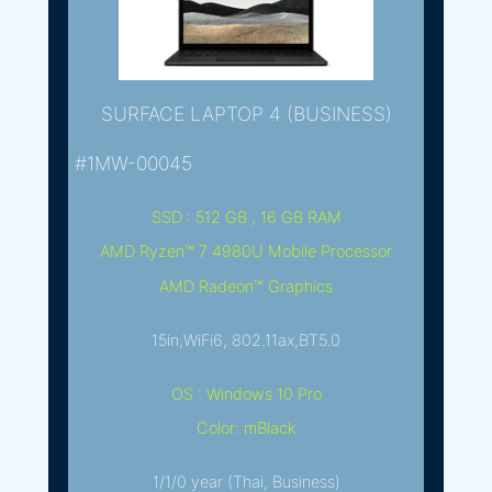
SURFACE LAPTOP 4 (BUSINESS)
#1MW-00045
SSD : 512 GB , 16 GB RAM
AMD Ryzen™ 7 4980U Mobile Processor
AMD Radeon™ Graphics
15in,WiFi6, 802.11ax,BT5.0
OS : Windows 10 Pro
Color: mBlack
1/1/0 year (Thai, Business)