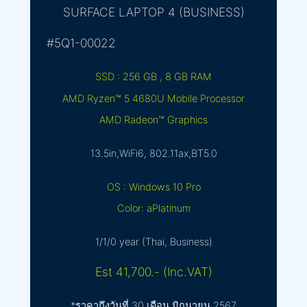
SURFACE LAPTOP 4 (BUSINESS)
#5Q1-00022
SSD : 256 GB , 8 GB RAM
AMD Ryzen™ 5 4680U Mobile Processor
AMD Radeon™ Graphics
13.5in,WiFi6, 802.11ax,BT5.0
OS : Windows 10 Pro
Color: aPlatinum
1/1/0 year (Thai, Business)
Est 41,700.- (Inc.VAT)
*ราคาถึงวันที่ 30 เดือน มิถุนายน 2567