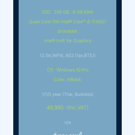
SSD : 256 GB , 8 GB RAM
Quad Core 11th Intel® Core™ i5-1145G7
processor
Intel® Iris® Xe Graphics
13.5in,WiFi6, 802.11ax,BT5.0
OS : Windows 10 Pro
Color: mBlack
1/1/0 year (Thai, Business)
46,990.-(Inc.VAT)
n/a