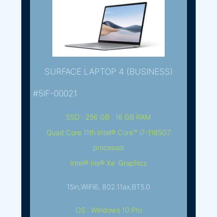
SURFACE LAPTOP 4 (BUSINESS)
#5IF-00021
SSD : 256 GB , 16 GB RAM
Quad Core 11th Intel® Core™ i7-1185G7
processor
Intel® Iris® Xe Graphics
15in,WiFi6, 802.11ax,BT5.0
OS : Windows 10 Pro