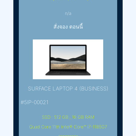
n/a
สั่งจอง ตอนนี้
SURFACE LAPTOP 4 (BUSINESS)
#5IP-00021
SSD : 512 GB , 16 GB RAM
Quad Core 11th Intel® Core™ i7-1185G7