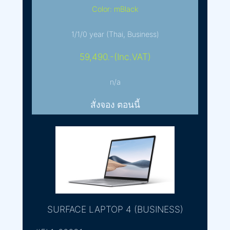
Color: mBlack
1/1/0 year (Thai, Business)
59,490.-(Inc.VAT)
n/a
สั่งจอง ตอนนี้
SURFACE LAPTOP 4 (BUSINESS)