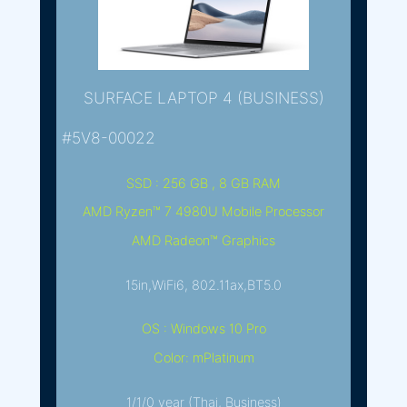
SURFACE LAPTOP 4 (BUSINESS)
#5V8-00022
SSD : 256 GB , 8 GB RAM
AMD Ryzen™ 7 4980U Mobile Processor
AMD Radeon™ Graphics
15in,WiFi6, 802.11ax,BT5.0
OS : Windows 10 Pro
Color: mPlatinum
1/1/0 year (Thai, Business)