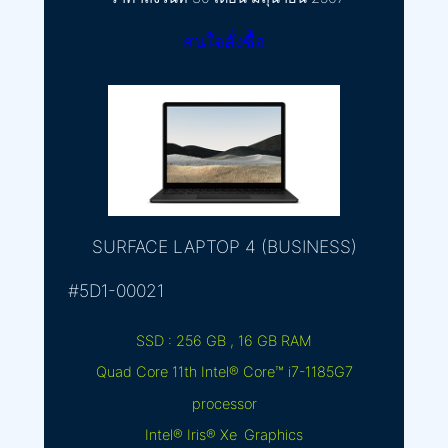
สนใจสั่งซื้อ
SURFACE LAPTOP 4 (BUSINESS)
#5D1-00021
SSD : 256 GB , 16 GB RAM
Quad Core 11th Intel® Core™ i7-1185G7
processor
Intel® Iris® Xe Graphics