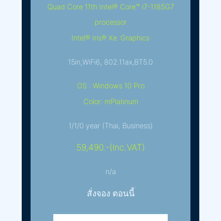
Quad Core 11th Intel® Core™ i7-1185G7
processor
Intel® Iris® Xe Graphics
15in,WiFi6, 802.11ax,BT5.0
OS : Windows 10 Pro
Color: mPlatinum
1/1/0 year (Thai, Business)
59,490.-(Inc.VAT)
n/a
สั่งจอง ตอนนี้