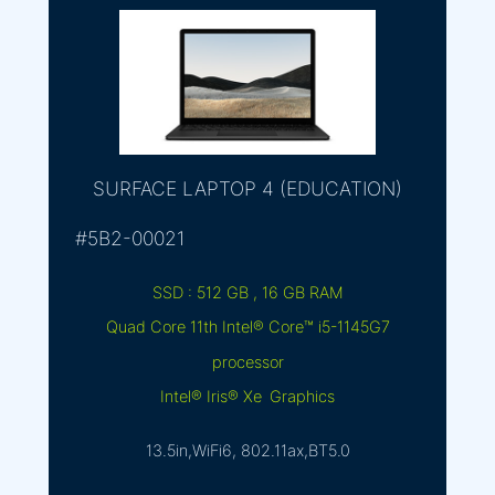
SURFACE LAPTOP 4 (EDUCATION)
#5B2-00021
SSD : 512 GB , 16 GB RAM
Quad Core 11th Intel® Core™ i5-1145G7
processor
Intel® Iris® Xe Graphics
13.5in,WiFi6, 802.11ax,BT5.0