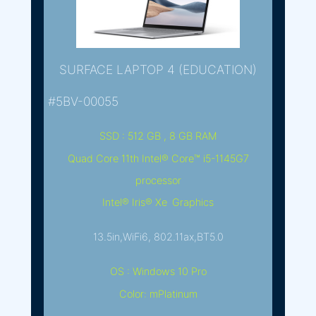
SURFACE LAPTOP 4 (EDUCATION)
#5BV-00055
SSD : 512 GB , 8 GB RAM
Quad Core 11th Intel® Core™ i5-1145G7
processor
Intel® Iris® Xe Graphics
13.5in,WiFi6, 802.11ax,BT5.0
OS : Windows 10 Pro
Color: mPlatinum