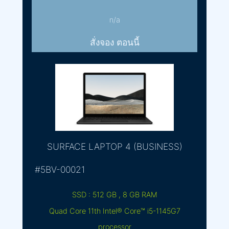
n/a
สั่งจอง ตอนนี้
SURFACE LAPTOP 4 (BUSINESS)
#5BV-00021
SSD : 512 GB , 8 GB RAM
Quad Core 11th Intel® Core™ i5-1145G7
processor