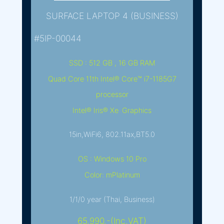
SURFACE LAPTOP 4 (BUSINESS)
#5IP-00044
SSD : 512 GB , 16 GB RAM
Quad Core 11th Intel® Core™ i7-1185G7
processor
Intel® Iris® Xe Graphics
15in,WiFi6, 802.11ax,BT5.0
OS : Windows 10 Pro
Color: mPlatinum
1/1/0 year (Thai, Business)
65,990.-(Inc.VAT)